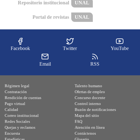
Repositorio institucional
UNAL
Portal de revistas
UNAL
Facebook
Twitter
YouTube
Email
RSS
Régimen legal
Talento humano
Contratación
Ofertas de empleo
Rendición de cuentas
Concurso docente
Pago virtual
Control interno
Calidad
Buzón de notificaciones
Correo institucional
Mapa del sitio
Redes Sociales
FAQ
Quejas y reclamos
Atención en línea
Encuesta
Contáctenos
Estadísticas
Glosario