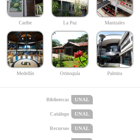
Caribe
La Paz
Manizales
Medellín
Palmira
Orinoquía
Bibliotecas
UNAL
Catálogo
UNAL
Recursos
UNAL