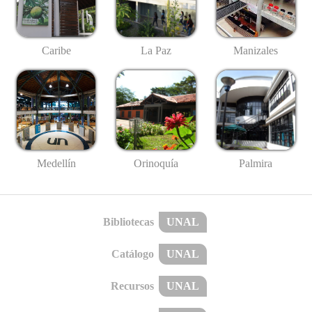
Caribe
La Paz
Manizales
Medellín
Palmira
Orinoquía
Bibliotecas
UNAL
Catálogo
UNAL
Recursos
UNAL