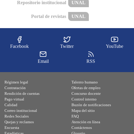
Repositorio institucional
UNAL
Portal de revistas
UNAL
Facebook
Twitter
YouTube
Email
RSS
Régimen legal
Talento humano
Contratación
Ofertas de empleo
Rendición de cuentas
Concurso docente
Pago virtual
Control interno
Calidad
Buzón de notificaciones
Correo institucional
Mapa del sitio
Redes Sociales
FAQ
Quejas y reclamos
Atención en línea
Encuesta
Contáctenos
Estadísticas
Glosario