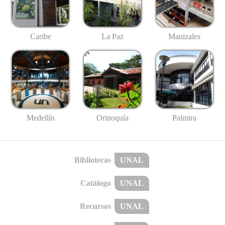
Caribe
La Paz
Manizales
Medellín
Palmira
Orinoquía
Bibliotecas
UNAL
Catálogo
UNAL
Recursos
UNAL