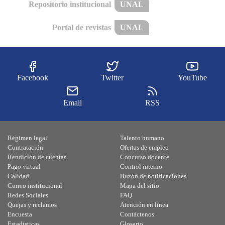
Repositorio institucional
UNAL
Portal de revistas
UNAL
Facebook
Twitter
YouTube
Email
RSS
Régimen legal
Talento humano
Contratación
Ofertas de empleo
Rendición de cuentas
Concurso docente
Pago virtual
Control interno
Calidad
Buzón de notificaciones
Correo institucional
Mapa del sitio
Redes Sociales
FAQ
Quejas y reclamos
Atención en línea
Encuesta
Contáctenos
Estadísticas
Glosario