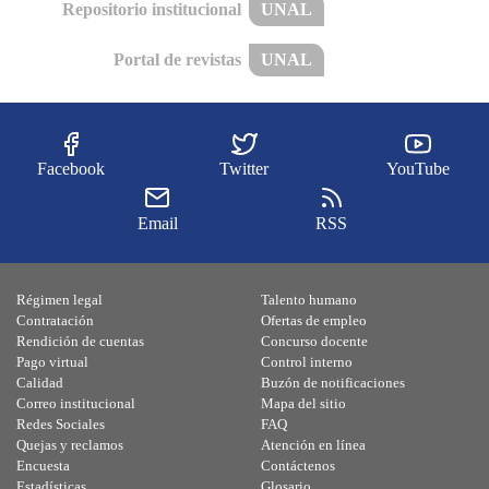
Repositorio institucional
UNAL
Portal de revistas
UNAL
Facebook
Twitter
YouTube
Email
RSS
Régimen legal
Talento humano
Contratación
Ofertas de empleo
Rendición de cuentas
Concurso docente
Pago virtual
Control interno
Calidad
Buzón de notificaciones
Correo institucional
Mapa del sitio
Redes Sociales
FAQ
Quejas y reclamos
Atención en línea
Encuesta
Contáctenos
Estadísticas
Glosario