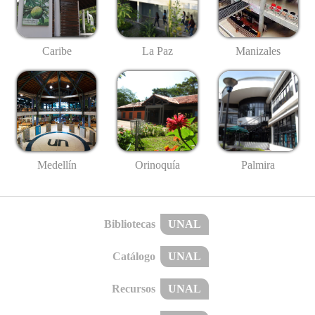
Caribe
La Paz
Manizales
Medellín
Palmira
Orinoquía
Bibliotecas
UNAL
Catálogo
UNAL
Recursos
UNAL