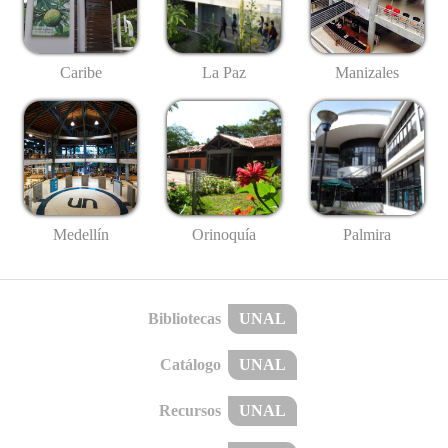
Caribe
La Paz
Manizales
Medellín
Palmira
Orinoquía
Bibliotecas
UNAL
Catálogo
UNAL
Recursos
UNAL