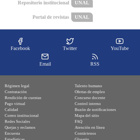
Repositorio institucional
UNAL
Portal de revistas
UNAL
Facebook
Twitter
YouTube
Email
RSS
Régimen legal
Talento humano
Contratación
Ofertas de empleo
Rendición de cuentas
Concurso docente
Pago virtual
Control interno
Calidad
Buzón de notificaciones
Correo institucional
Mapa del sitio
Redes Sociales
FAQ
Quejas y reclamos
Atención en línea
Encuesta
Contáctenos
Estadísticas
Glosario