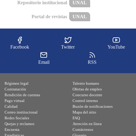
Repositorio institucional
UNAL
Portal de revistas
UNAL
Facebook
Twitter
YouTube
Email
RSS
Régimen legal
Talento humano
Contratación
Ofertas de empleo
Rendición de cuentas
Concurso docente
Pago virtual
Control interno
Calidad
Buzón de notificaciones
Correo institucional
Mapa del sitio
Redes Sociales
FAQ
Quejas y reclamos
Atención en línea
Encuesta
Contáctenos
Estadísticas
Glosario