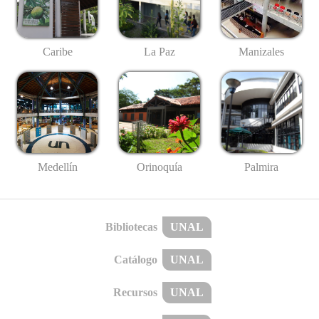
Caribe
La Paz
Manizales
Medellín
Palmira
Orinoquía
Bibliotecas
UNAL
Catálogo
UNAL
Recursos
UNAL