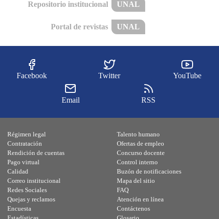
Repositorio institucional
UNAL
Portal de revistas
UNAL
Facebook
Twitter
YouTube
Email
RSS
Régimen legal
Talento humano
Contratación
Ofertas de empleo
Rendición de cuentas
Concurso docente
Pago virtual
Control interno
Calidad
Buzón de notificaciones
Correo institucional
Mapa del sitio
Redes Sociales
FAQ
Quejas y reclamos
Atención en línea
Encuesta
Contáctenos
Estadísticas
Glosario