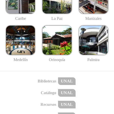
Caribe
La Paz
Manizales
Medellín
Palmira
Orinoquía
Bibliotecas
UNAL
Catálogo
UNAL
Recursos
UNAL