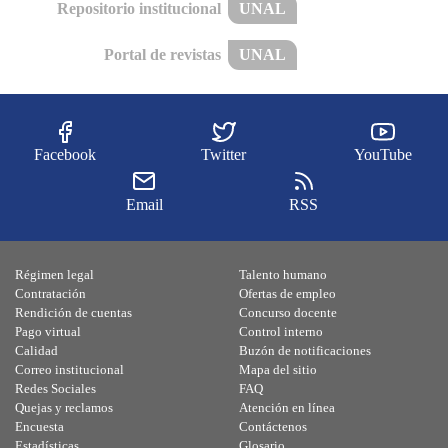
Repositorio institucional
UNAL
Portal de revistas
UNAL
Facebook
Twitter
YouTube
Email
RSS
Régimen legal
Talento humano
Contratación
Ofertas de empleo
Rendición de cuentas
Concurso docente
Pago virtual
Control interno
Calidad
Buzón de notificaciones
Correo institucional
Mapa del sitio
Redes Sociales
FAQ
Quejas y reclamos
Atención en línea
Encuesta
Contáctenos
Estadísticas
Glosario