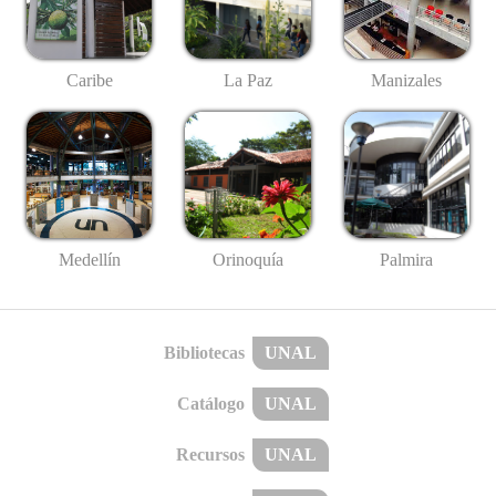
Caribe
La Paz
Manizales
Medellín
Palmira
Orinoquía
Bibliotecas
UNAL
Catálogo
UNAL
Recursos
UNAL