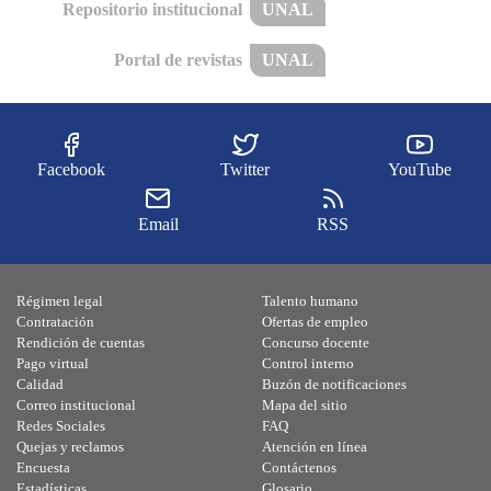
Repositorio institucional
UNAL
Portal de revistas
UNAL
Facebook
Twitter
YouTube
Email
RSS
Régimen legal
Talento humano
Contratación
Ofertas de empleo
Rendición de cuentas
Concurso docente
Pago virtual
Control interno
Calidad
Buzón de notificaciones
Correo institucional
Mapa del sitio
Redes Sociales
FAQ
Quejas y reclamos
Atención en línea
Encuesta
Contáctenos
Estadísticas
Glosario