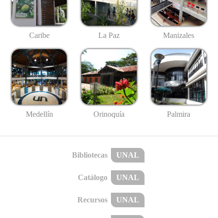
Caribe
La Paz
Manizales
Medellín
Palmira
Orinoquía
Bibliotecas
UNAL
Catálogo
UNAL
Recursos
UNAL