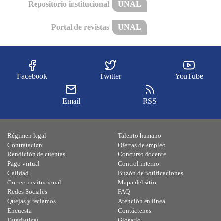
Repositorio institucional
UNAL
Portal de revistas
UNAL
Facebook
Twitter
YouTube
Email
RSS
Régimen legal
Talento humano
Contratación
Ofertas de empleo
Rendición de cuentas
Concurso docente
Pago virtual
Control interno
Calidad
Buzón de notificaciones
Correo institucional
Mapa del sitio
Redes Sociales
FAQ
Quejas y reclamos
Atención en línea
Encuesta
Contáctenos
Estadísticas
Glosario