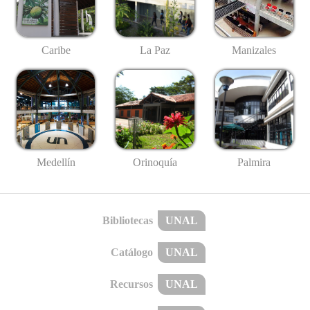
Caribe
La Paz
Manizales
Medellín
Palmira
Orinoquía
Bibliotecas
UNAL
Catálogo
UNAL
Recursos
UNAL