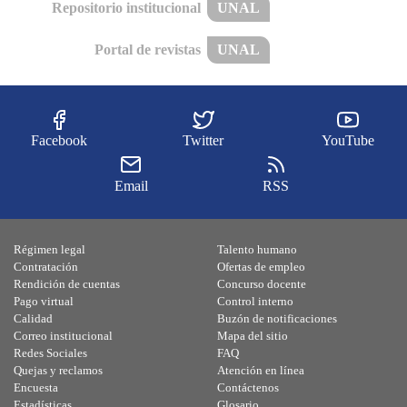
Repositorio institucional
UNAL
Portal de revistas
UNAL
Facebook
Twitter
YouTube
Email
RSS
Régimen legal
Talento humano
Contratación
Ofertas de empleo
Rendición de cuentas
Concurso docente
Pago virtual
Control interno
Calidad
Buzón de notificaciones
Correo institucional
Mapa del sitio
Redes Sociales
FAQ
Quejas y reclamos
Atención en línea
Encuesta
Contáctenos
Estadísticas
Glosario