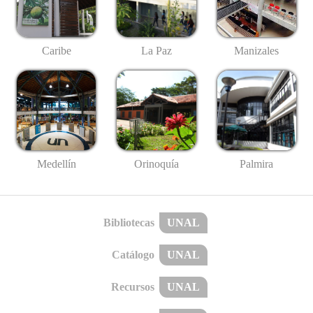
Caribe
La Paz
Manizales
Medellín
Palmira
Orinoquía
Bibliotecas
UNAL
Catálogo
UNAL
Recursos
UNAL