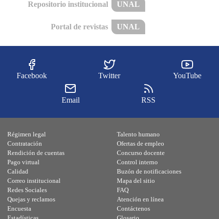
Repositorio institucional
UNAL
Portal de revistas
UNAL
Facebook
Twitter
YouTube
Email
RSS
Régimen legal
Talento humano
Contratación
Ofertas de empleo
Rendición de cuentas
Concurso docente
Pago virtual
Control interno
Calidad
Buzón de notificaciones
Correo institucional
Mapa del sitio
Redes Sociales
FAQ
Quejas y reclamos
Atención en línea
Encuesta
Contáctenos
Estadísticas
Glosario