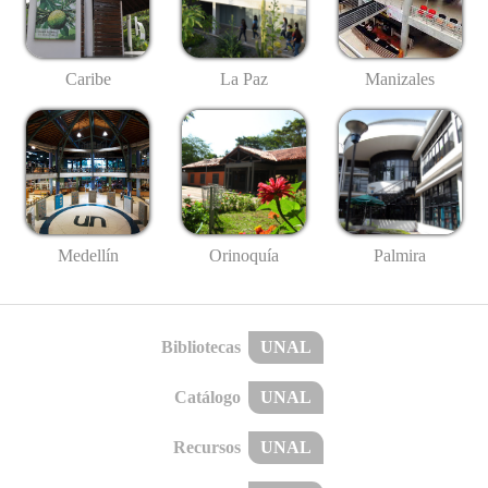
Caribe
La Paz
Manizales
Medellín
Palmira
Orinoquía
Bibliotecas
UNAL
Catálogo
UNAL
Recursos
UNAL