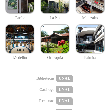
Caribe
La Paz
Manizales
Medellín
Palmira
Orinoquía
Bibliotecas
UNAL
Catálogo
UNAL
Recursos
UNAL