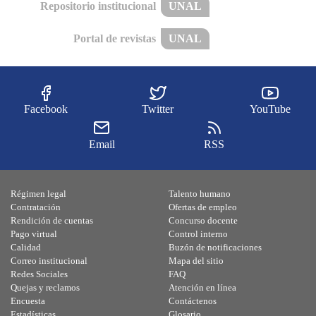
Repositorio institucional
UNAL
Portal de revistas
UNAL
Facebook
Twitter
YouTube
Email
RSS
Régimen legal
Talento humano
Contratación
Ofertas de empleo
Rendición de cuentas
Concurso docente
Pago virtual
Control interno
Calidad
Buzón de notificaciones
Correo institucional
Mapa del sitio
Redes Sociales
FAQ
Quejas y reclamos
Atención en línea
Encuesta
Contáctenos
Estadísticas
Glosario