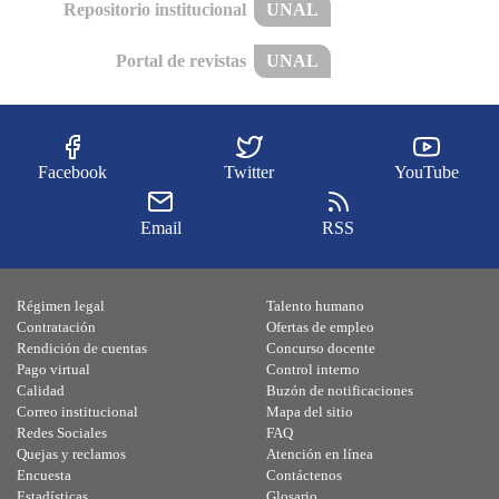
Repositorio institucional
UNAL
Portal de revistas
UNAL
Facebook
Twitter
YouTube
Email
RSS
Régimen legal
Talento humano
Contratación
Ofertas de empleo
Rendición de cuentas
Concurso docente
Pago virtual
Control interno
Calidad
Buzón de notificaciones
Correo institucional
Mapa del sitio
Redes Sociales
FAQ
Quejas y reclamos
Atención en línea
Encuesta
Contáctenos
Estadísticas
Glosario