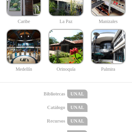
Caribe
La Paz
Manizales
Medellín
Palmira
Orinoquía
Bibliotecas
UNAL
Catálogo
UNAL
Recursos
UNAL