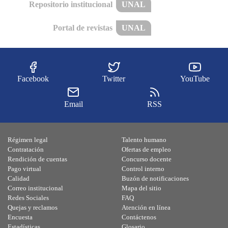
Repositorio institucional
UNAL
Portal de revistas
UNAL
Facebook
Twitter
YouTube
Email
RSS
Régimen legal
Talento humano
Contratación
Ofertas de empleo
Rendición de cuentas
Concurso docente
Pago virtual
Control interno
Calidad
Buzón de notificaciones
Correo institucional
Mapa del sitio
Redes Sociales
FAQ
Quejas y reclamos
Atención en línea
Encuesta
Contáctenos
Estadísticas
Glosario