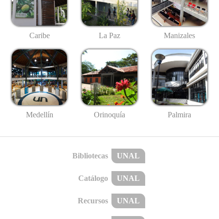
Caribe
La Paz
Manizales
Medellín
Palmira
Orinoquía
Bibliotecas
UNAL
Catálogo
UNAL
Recursos
UNAL