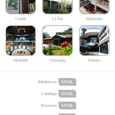
Caribe
La Paz
Manizales
Medellín
Palmira
Orinoquía
Bibliotecas
UNAL
Catálogo
UNAL
Recursos
UNAL