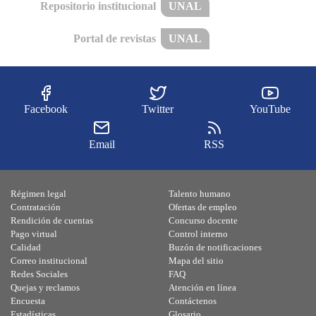
Repositorio institucional
UNAL
Portal de revistas
UNAL
Facebook
Twitter
YouTube
Email
RSS
Régimen legal
Talento humano
Contratación
Ofertas de empleo
Rendición de cuentas
Concurso docente
Pago virtual
Control interno
Calidad
Buzón de notificaciones
Correo institucional
Mapa del sitio
Redes Sociales
FAQ
Quejas y reclamos
Atención en línea
Encuesta
Contáctenos
Estadísticas
Glosario