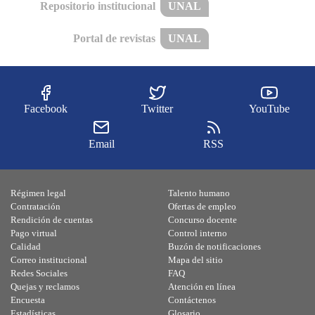
Repositorio institucional
UNAL
Portal de revistas
UNAL
Facebook
Twitter
YouTube
Email
RSS
Régimen legal
Talento humano
Contratación
Ofertas de empleo
Rendición de cuentas
Concurso docente
Pago virtual
Control interno
Calidad
Buzón de notificaciones
Correo institucional
Mapa del sitio
Redes Sociales
FAQ
Quejas y reclamos
Atención en línea
Encuesta
Contáctenos
Estadísticas
Glosario