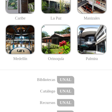
Caribe
La Paz
Manizales
Medellín
Palmira
Orinoquía
Bibliotecas
UNAL
Catálogo
UNAL
Recursos
UNAL