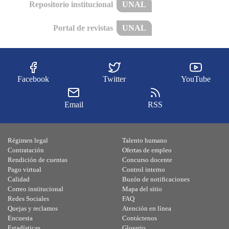
Repositorio institucional
UNAL
Portal de revistas
UNAL
Facebook
Twitter
YouTube
Email
RSS
Régimen legal
Talento humano
Contratación
Ofertas de empleo
Rendición de cuentas
Concurso docente
Pago virtual
Control interno
Calidad
Buzón de notificaciones
Correo institucional
Mapa del sitio
Redes Sociales
FAQ
Quejas y reclamos
Atención en línea
Encuesta
Contáctenos
Estadísticas
Glosario