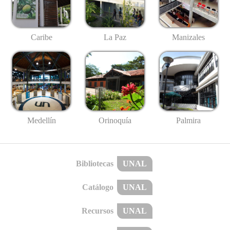
Caribe
La Paz
Manizales
Medellín
Palmira
Orinoquía
Bibliotecas
UNAL
Catálogo
UNAL
Recursos
UNAL