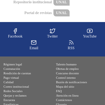
Repositorio institucional
UNAL
Portal de revistas
UNAL
Facebook
Twitter
YouTube
Email
RSS
Régimen legal
Talento humano
Contratación
Ofertas de empleo
Rendición de cuentas
Concurso docente
Pago virtual
Control interno
Calidad
Buzón de notificaciones
Correo institucional
Mapa del sitio
Redes Sociales
FAQ
Quejas y reclamos
Atención en línea
Encuesta
Contáctenos
Estadísticas
Glosario