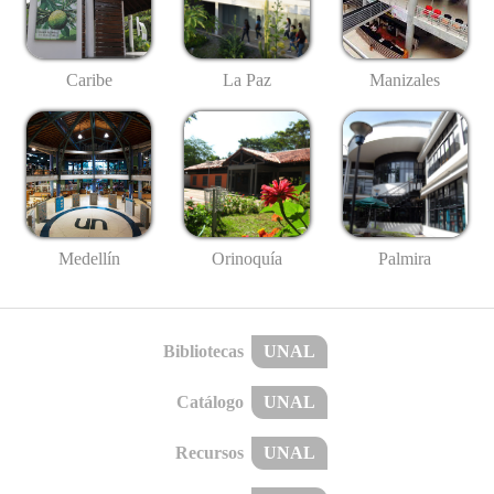
Caribe
La Paz
Manizales
Medellín
Palmira
Orinoquía
Bibliotecas
UNAL
Catálogo
UNAL
Recursos
UNAL