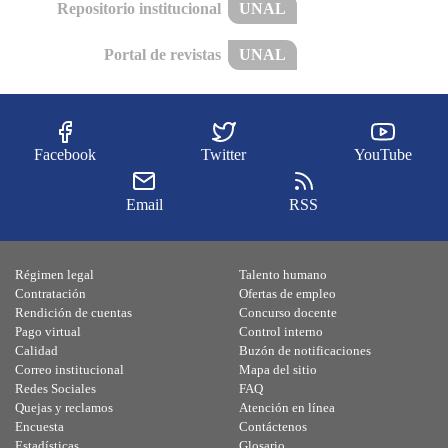
Repositorio institucional
UNAL
Portal de revistas
UNAL
Facebook
Twitter
YouTube
Email
RSS
Régimen legal
Talento humano
Contratación
Ofertas de empleo
Rendición de cuentas
Concurso docente
Pago virtual
Control interno
Calidad
Buzón de notificaciones
Correo institucional
Mapa del sitio
Redes Sociales
FAQ
Quejas y reclamos
Atención en línea
Encuesta
Contáctenos
Estadísticas
Glosario