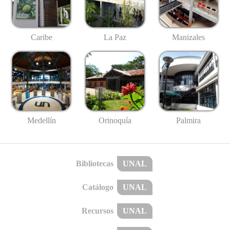
Caribe
La Paz
Manizales
Medellín
Palmira
Orinoquía
Bibliotecas
UNAL
Catálogo
UNAL
Recursos
UNAL