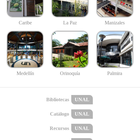
Caribe
La Paz
Manizales
Medellín
Palmira
Orinoquía
Bibliotecas
UNAL
Catálogo
UNAL
Recursos
UNAL