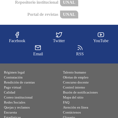
Repositorio institucional
UNAL
Portal de revistas
UNAL
Facebook
Twitter
YouTube
Email
RSS
Régimen legal
Talento humano
Contratación
Ofertas de empleo
Rendición de cuentas
Concurso docente
Pago virtual
Control interno
Calidad
Buzón de notificaciones
Correo institucional
Mapa del sitio
Redes Sociales
FAQ
Quejas y reclamos
Atención en línea
Encuesta
Contáctenos
Estadísticas
Glosario