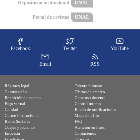
Repositorio institucional
UNAL
Portal de revistas
UNAL
Facebook
Twitter
YouTube
Email
RSS
Régimen legal
Talento humano
Contratación
Ofertas de empleo
Rendición de cuentas
Concurso docente
Pago virtual
Control interno
Calidad
Buzón de notificaciones
Correo institucional
Mapa del sitio
Redes Sociales
FAQ
Quejas y reclamos
Atención en línea
Encuesta
Contáctenos
Estadísticas
Glosario