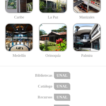
Caribe
La Paz
Manizales
Medellín
Palmira
Orinoquía
Bibliotecas
UNAL
Catálogo
UNAL
Recursos
UNAL