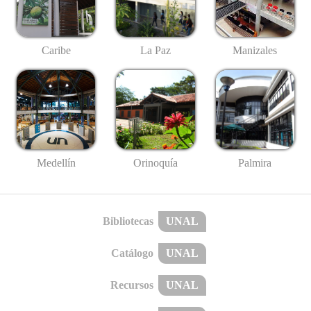
Caribe
La Paz
Manizales
Medellín
Palmira
Orinoquía
Bibliotecas
UNAL
Catálogo
UNAL
Recursos
UNAL