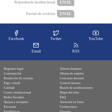
Repositorio institucional
UNAL
Portal de revistas
UNAL
Facebook
Twitter
YouTube
Email
RSS
Régimen legal
Talento humano
Contratación
Ofertas de empleo
Rendición de cuentas
Concurso docente
Pago virtual
Control interno
Calidad
Buzón de notificaciones
Correo institucional
Mapa del sitio
Redes Sociales
FAQ
Quejas y reclamos
Atención en línea
Encuesta
Contáctenos
Estadísticas
Glosario