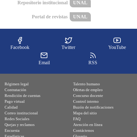
Repositorio institucional
UNAL
Portal de revistas
UNAL
Facebook
Twitter
YouTube
Email
RSS
Régimen legal
Talento humano
Contratación
Ofertas de empleo
Rendición de cuentas
Concurso docente
Pago virtual
Control interno
Calidad
Buzón de notificaciones
Correo institucional
Mapa del sitio
Redes Sociales
FAQ
Quejas y reclamos
Atención en línea
Encuesta
Contáctenos
Estadísticas
Glosario