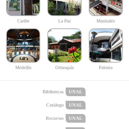
Caribe
La Paz
Manizales
Medellín
Palmira
Orinoquía
Bibliotecas
UNAL
Catálogo
UNAL
Recursos
UNAL