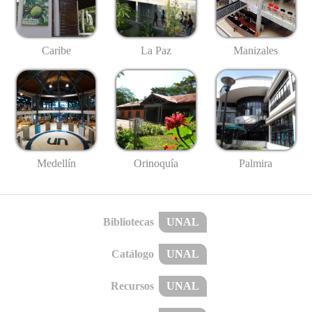
Caribe
La Paz
Manizales
Medellín
Palmira
Orinoquía
Bibliotecas
UNAL
Catálogo
UNAL
Recursos
UNAL