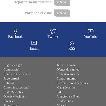
Repositorio institucional
UNAL
Portal de revistas
UNAL
Facebook
Twitter
YouTube
Email
RSS
Régimen legal
Talento humano
Contratación
Ofertas de empleo
Rendición de cuentas
Concurso docente
Pago virtual
Control interno
Calidad
Buzón de notificaciones
Correo institucional
Mapa del sitio
Redes Sociales
FAQ
Quejas y reclamos
Atención en línea
Encuesta
Contáctenos
Estadísticas
Glosario