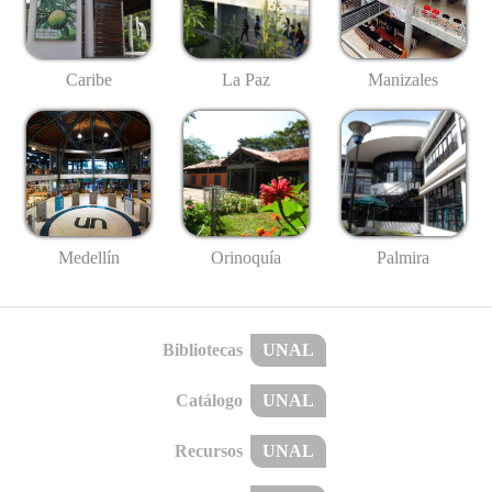
Caribe
La Paz
Manizales
Medellín
Palmira
Orinoquía
Bibliotecas
UNAL
Catálogo
UNAL
Recursos
UNAL