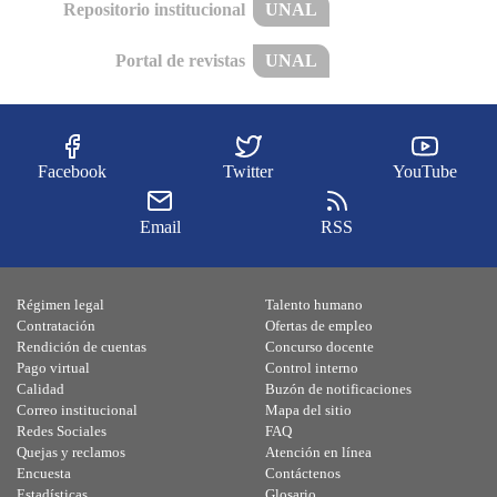
Repositorio institucional
UNAL
Portal de revistas
UNAL
Facebook
Twitter
YouTube
Email
RSS
Régimen legal
Talento humano
Contratación
Ofertas de empleo
Rendición de cuentas
Concurso docente
Pago virtual
Control interno
Calidad
Buzón de notificaciones
Correo institucional
Mapa del sitio
Redes Sociales
FAQ
Quejas y reclamos
Atención en línea
Encuesta
Contáctenos
Estadísticas
Glosario