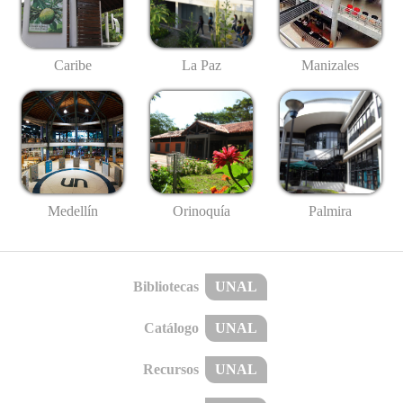
Caribe
La Paz
Manizales
Medellín
Palmira
Orinoquía
Bibliotecas
UNAL
Catálogo
UNAL
Recursos
UNAL