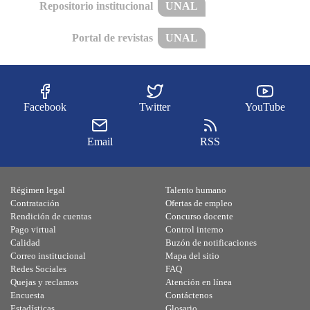
Repositorio institucional
UNAL
Portal de revistas
UNAL
Facebook
Twitter
YouTube
Email
RSS
Régimen legal
Talento humano
Contratación
Ofertas de empleo
Rendición de cuentas
Concurso docente
Pago virtual
Control interno
Calidad
Buzón de notificaciones
Correo institucional
Mapa del sitio
Redes Sociales
FAQ
Quejas y reclamos
Atención en línea
Encuesta
Contáctenos
Estadísticas
Glosario