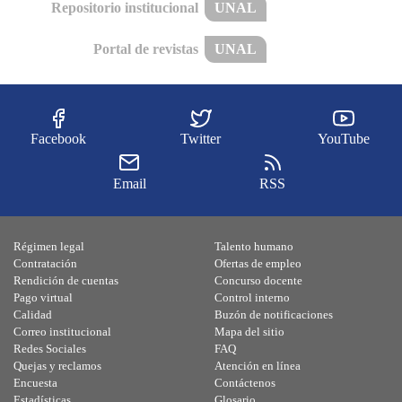
Repositorio institucional
UNAL
Portal de revistas
UNAL
Facebook
Twitter
YouTube
Email
RSS
Régimen legal
Talento humano
Contratación
Ofertas de empleo
Rendición de cuentas
Concurso docente
Pago virtual
Control interno
Calidad
Buzón de notificaciones
Correo institucional
Mapa del sitio
Redes Sociales
FAQ
Quejas y reclamos
Atención en línea
Encuesta
Contáctenos
Estadísticas
Glosario