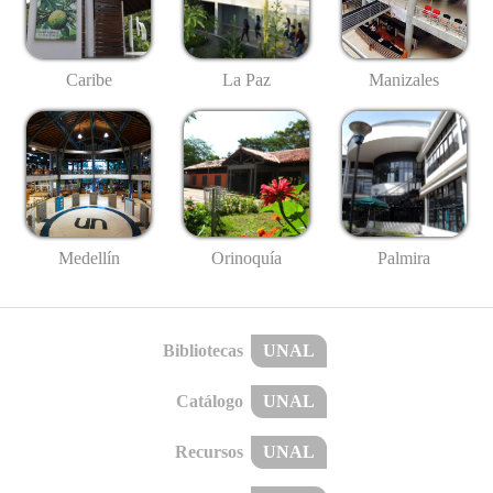
Caribe
La Paz
Manizales
Medellín
Palmira
Orinoquía
Bibliotecas
UNAL
Catálogo
UNAL
Recursos
UNAL