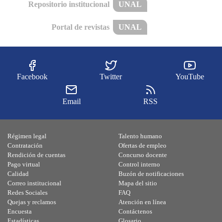
Repositorio institucional
UNAL
Portal de revistas
UNAL
Facebook
Twitter
YouTube
Email
RSS
Régimen legal
Talento humano
Contratación
Ofertas de empleo
Rendición de cuentas
Concurso docente
Pago virtual
Control interno
Calidad
Buzón de notificaciones
Correo institucional
Mapa del sitio
Redes Sociales
FAQ
Quejas y reclamos
Atención en línea
Encuesta
Contáctenos
Estadísticas
Glosario