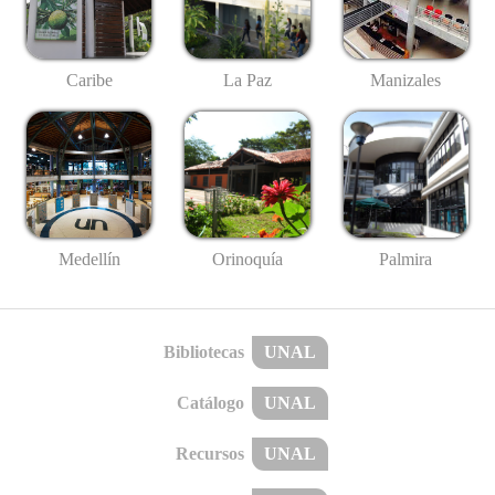
Caribe
La Paz
Manizales
Medellín
Palmira
Orinoquía
Bibliotecas
UNAL
Catálogo
UNAL
Recursos
UNAL