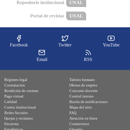
Repositorio institucional
UNAL
Portal de revistas
UNAL
Facebook
Twitter
YouTube
Email
RSS
Régimen legal
Talento humano
Contratación
Ofertas de empleo
Rendición de cuentas
Concurso docente
Pago virtual
Control interno
Calidad
Buzón de notificaciones
Correo institucional
Mapa del sitio
Redes Sociales
FAQ
Quejas y reclamos
Atención en línea
Encuesta
Contáctenos
Estadísticas
Glosario