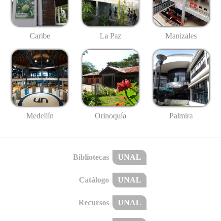
Caribe
La Paz
Manizales
Medellín
Palmira
Orinoquía
Bibliotecas
UNAL
Catálogo
UNAL
Recursos
UNAL