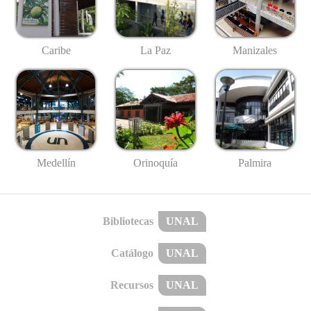
Caribe
La Paz
Manizales
Medellín
Palmira
Orinoquía
Bibliotecas
UNAL
Catálogo
UNAL
Recursos
UNAL