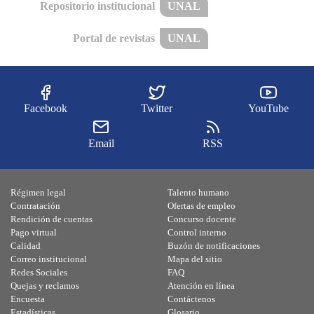
Repositorio institucional
UNAL
Portal de revistas
UNAL
Facebook
Twitter
YouTube
Email
RSS
Régimen legal
Talento humano
Contratación
Ofertas de empleo
Rendición de cuentas
Concurso docente
Pago virtual
Control interno
Calidad
Buzón de notificaciones
Correo institucional
Mapa del sitio
Redes Sociales
FAQ
Quejas y reclamos
Atención en línea
Encuesta
Contáctenos
Estadísticas
Glosario