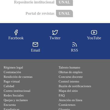
Repositorio institucional
UNAL
Portal de revistas
UNAL
Facebook
Twitter
YouTube
Email
RSS
Régimen legal
Talento humano
Contratación
Ofertas de empleo
Rendición de cuentas
Concurso docente
Pago virtual
Control interno
Calidad
Buzón de notificaciones
Correo institucional
Mapa del sitio
Redes Sociales
FAQ
Quejas y reclamos
Atención en línea
Encuesta
Contáctenos
Estadísticas
Glosario