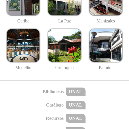
Caribe
La Paz
Manizales
Medellín
Palmira
Orinoquía
Bibliotecas
UNAL
Catálogo
UNAL
Recursos
UNAL