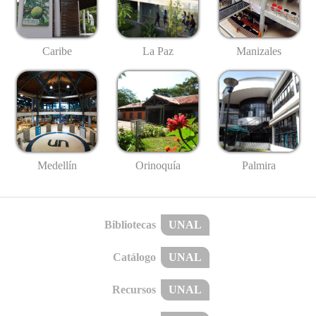
Caribe
La Paz
Manizales
Medellín
Palmira
Orinoquía
Bibliotecas
UNAL
Catálogo
UNAL
Recursos
UNAL