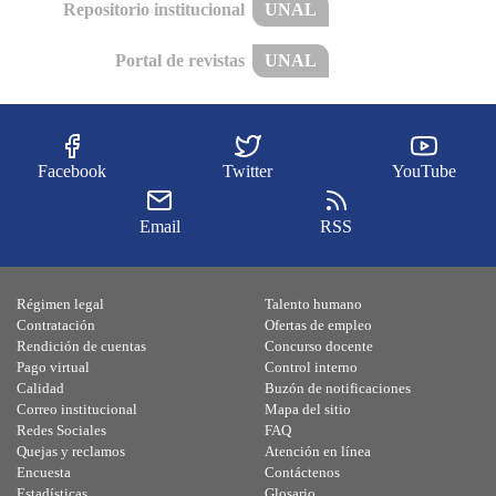
Repositorio institucional
UNAL
Portal de revistas
UNAL
Facebook
Twitter
YouTube
Email
RSS
Régimen legal
Talento humano
Contratación
Ofertas de empleo
Rendición de cuentas
Concurso docente
Pago virtual
Control interno
Calidad
Buzón de notificaciones
Correo institucional
Mapa del sitio
Redes Sociales
FAQ
Quejas y reclamos
Atención en línea
Encuesta
Contáctenos
Estadísticas
Glosario