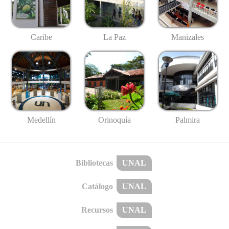
Caribe
La Paz
Manizales
Medellín
Palmira
Orinoquía
Bibliotecas
UNAL
Catálogo
UNAL
Recursos
UNAL