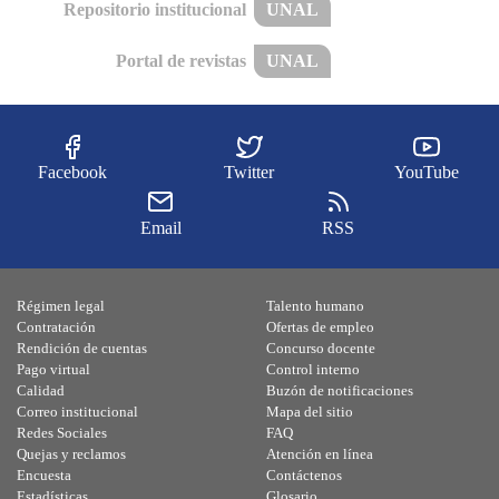
Repositorio institucional
UNAL
Portal de revistas
UNAL
Facebook
Twitter
YouTube
Email
RSS
Régimen legal
Talento humano
Contratación
Ofertas de empleo
Rendición de cuentas
Concurso docente
Pago virtual
Control interno
Calidad
Buzón de notificaciones
Correo institucional
Mapa del sitio
Redes Sociales
FAQ
Quejas y reclamos
Atención en línea
Encuesta
Contáctenos
Estadísticas
Glosario