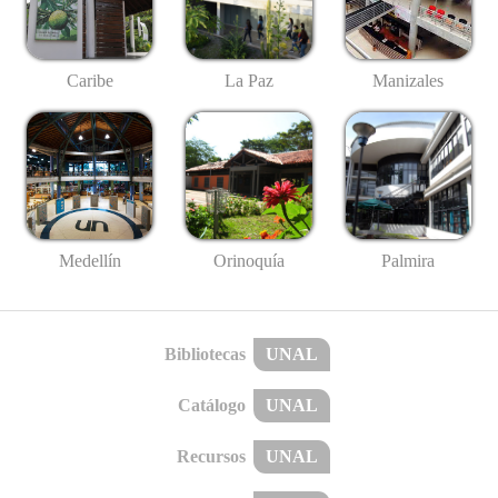
Caribe
La Paz
Manizales
Medellín
Palmira
Orinoquía
Bibliotecas
UNAL
Catálogo
UNAL
Recursos
UNAL