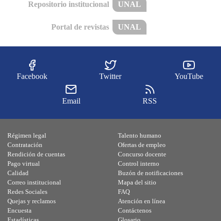
Repositorio institucional
UNAL
Portal de revistas
UNAL
Facebook
Twitter
YouTube
Email
RSS
Régimen legal
Talento humano
Contratación
Ofertas de empleo
Rendición de cuentas
Concurso docente
Pago virtual
Control interno
Calidad
Buzón de notificaciones
Correo institucional
Mapa del sitio
Redes Sociales
FAQ
Quejas y reclamos
Atención en línea
Encuesta
Contáctenos
Estadísticas
Glosario