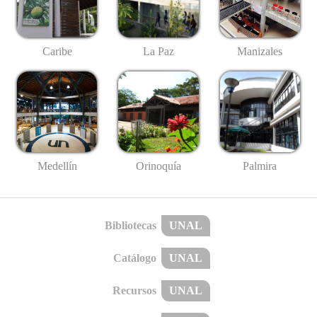
Caribe
La Paz
Manizales
Medellín
Palmira
Orinoquía
Bibliotecas
UNAL
Catálogo
UNAL
Recursos
UNAL