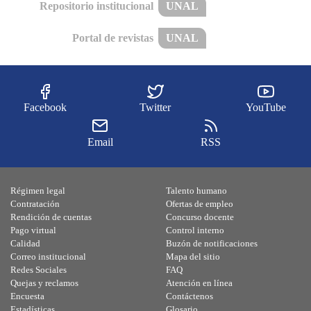
Repositorio institucional
UNAL
Portal de revistas
UNAL
Facebook
Twitter
YouTube
Email
RSS
Régimen legal
Talento humano
Contratación
Ofertas de empleo
Rendición de cuentas
Concurso docente
Pago virtual
Control interno
Calidad
Buzón de notificaciones
Correo institucional
Mapa del sitio
Redes Sociales
FAQ
Quejas y reclamos
Atención en línea
Encuesta
Contáctenos
Estadísticas
Glosario