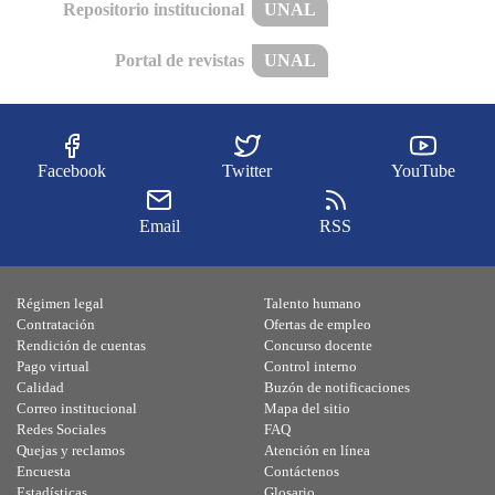
Repositorio institucional
UNAL
Portal de revistas
UNAL
Facebook
Twitter
YouTube
Email
RSS
Régimen legal
Talento humano
Contratación
Ofertas de empleo
Rendición de cuentas
Concurso docente
Pago virtual
Control interno
Calidad
Buzón de notificaciones
Correo institucional
Mapa del sitio
Redes Sociales
FAQ
Quejas y reclamos
Atención en línea
Encuesta
Contáctenos
Estadísticas
Glosario