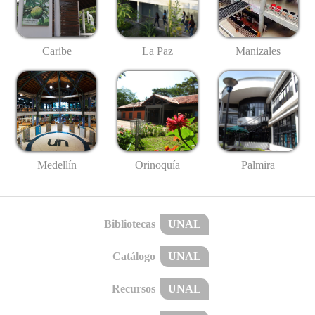
Caribe
La Paz
Manizales
Medellín
Palmira
Orinoquía
Bibliotecas
UNAL
Catálogo
UNAL
Recursos
UNAL