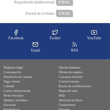
Repositorio institucional
UNAL
Portal de revistas
UNAL
Facebook
Twitter
YouTube
Email
RSS
Régimen legal
Talento humano
Contratación
Ofertas de empleo
Rendición de cuentas
Concurso docente
Pago virtual
Control interno
Calidad
Buzón de notificaciones
Correo institucional
Mapa del sitio
Redes Sociales
FAQ
Quejas y reclamos
Atención en línea
Encuesta
Contáctenos
Estadísticas
Glosario