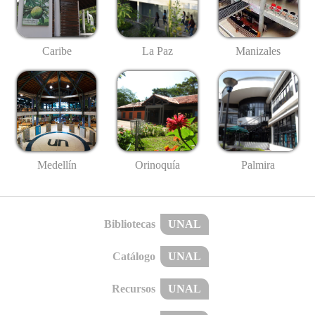
Caribe
La Paz
Manizales
Medellín
Palmira
Orinoquía
Bibliotecas
UNAL
Catálogo
UNAL
Recursos
UNAL