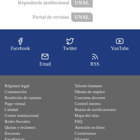
Repositorio institucional
UNAL
Portal de revistas
UNAL
Facebook
Twitter
YouTube
Email
RSS
Régimen legal
Talento humano
Contratación
Ofertas de empleo
Rendición de cuentas
Concurso docente
Pago virtual
Control interno
Calidad
Buzón de notificaciones
Correo institucional
Mapa del sitio
Redes Sociales
FAQ
Quejas y reclamos
Atención en línea
Encuesta
Contáctenos
Estadísticas
Glosario