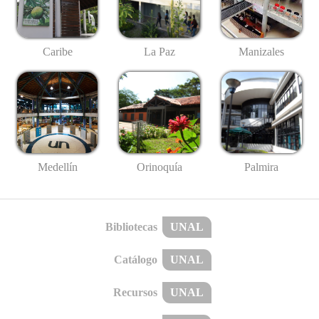
Caribe
La Paz
Manizales
Medellín
Palmira
Orinoquía
Bibliotecas
UNAL
Catálogo
UNAL
Recursos
UNAL