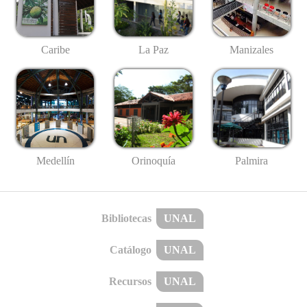
Caribe
La Paz
Manizales
Medellín
Palmira
Orinoquía
Bibliotecas
UNAL
Catálogo
UNAL
Recursos
UNAL