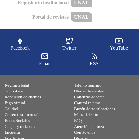
Repositorio institucional
UNAL
Portal de revistas
UNAL
Facebook
Twitter
YouTube
Email
RSS
Régimen legal
Talento humano
Contratación
Ofertas de empleo
Rendición de cuentas
Concurso docente
Pago virtual
Control interno
Calidad
Buzón de notificaciones
Correo institucional
Mapa del sitio
Redes Sociales
FAQ
Quejas y reclamos
Atención en línea
Encuesta
Contáctenos
Estadísticas
Glosario