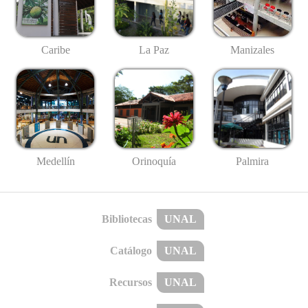
Caribe
La Paz
Manizales
Medellín
Palmira
Orinoquía
Bibliotecas
UNAL
Catálogo
UNAL
Recursos
UNAL