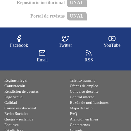
Repositorio institucional
UNAL
Portal de revistas
UNAL
Facebook
Twitter
YouTube
Email
RSS
Régimen legal
Talento humano
Contratación
Ofertas de empleo
Rendición de cuentas
Concurso docente
Pago virtual
Control interno
Calidad
Buzón de notificaciones
Correo institucional
Mapa del sitio
Redes Sociales
FAQ
Quejas y reclamos
Atención en línea
Encuesta
Contáctenos
Estadísticas
Glosario