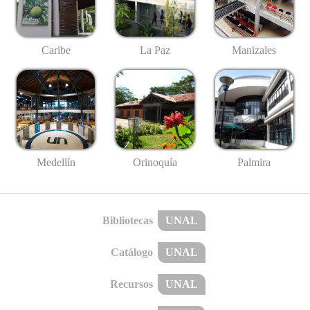
Caribe
La Paz
Manizales
Medellín
Palmira
Orinoquía
Bibliotecas
UNAL
Catálogo
UNAL
Recursos
UNAL