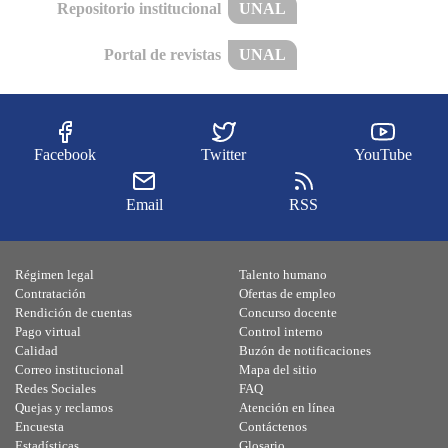
Repositorio institucional
UNAL
Portal de revistas
UNAL
Facebook
Twitter
YouTube
Email
RSS
Régimen legal
Talento humano
Contratación
Ofertas de empleo
Rendición de cuentas
Concurso docente
Pago virtual
Control interno
Calidad
Buzón de notificaciones
Correo institucional
Mapa del sitio
Redes Sociales
FAQ
Quejas y reclamos
Atención en línea
Encuesta
Contáctenos
Estadísticas
Glosario