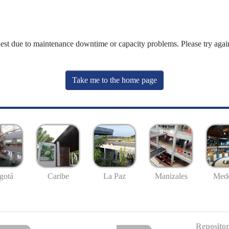
uest due to maintenance downtime or capacity problems. Please try again
Take me to the home page
gotá
Caribe
La Paz
Manizales
Mede
Repositor