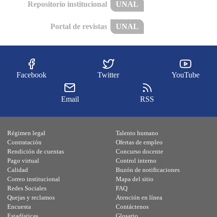
Repositorio institucional
UNAL
Portal de revistas
UNAL
Facebook
Twitter
YouTube
Email
RSS
Régimen legal
Talento humano
Contratación
Ofertas de empleo
Rendición de cuentas
Concurso docente
Pago virtual
Control interno
Calidad
Buzón de notificaciones
Correo institucional
Mapa del sitio
Redes Sociales
FAQ
Quejas y reclamos
Atención en línea
Encuesta
Contáctenos
Estadísticas
Glosario