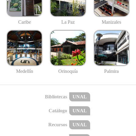
Caribe
La Paz
Manizales
Medellín
Palmira
Orinoquía
Bibliotecas
UNAL
Catálogo
UNAL
Recursos
UNAL