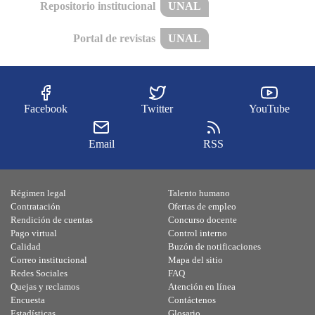
Repositorio institucional
UNAL
Portal de revistas
UNAL
Facebook
Twitter
YouTube
Email
RSS
Régimen legal
Talento humano
Contratación
Ofertas de empleo
Rendición de cuentas
Concurso docente
Pago virtual
Control interno
Calidad
Buzón de notificaciones
Correo institucional
Mapa del sitio
Redes Sociales
FAQ
Quejas y reclamos
Atención en línea
Encuesta
Contáctenos
Estadísticas
Glosario