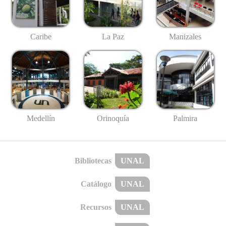
Caribe
La Paz
Manizales
Medellín
Palmira
Orinoquía
Bibliotecas
UNAL
Catálogo
UNAL
Recursos
UNAL