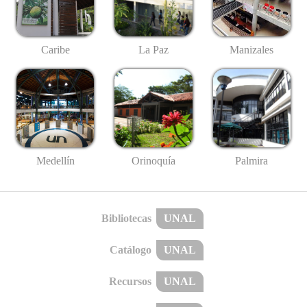
Caribe
La Paz
Manizales
Medellín
Palmira
Orinoquía
Bibliotecas
UNAL
Catálogo
UNAL
Recursos
UNAL