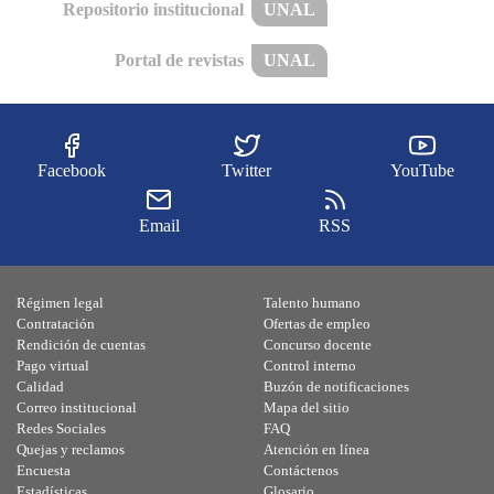
Repositorio institucional
UNAL
Portal de revistas
UNAL
Facebook
Twitter
YouTube
Email
RSS
Régimen legal
Talento humano
Contratación
Ofertas de empleo
Rendición de cuentas
Concurso docente
Pago virtual
Control interno
Calidad
Buzón de notificaciones
Correo institucional
Mapa del sitio
Redes Sociales
FAQ
Quejas y reclamos
Atención en línea
Encuesta
Contáctenos
Estadísticas
Glosario