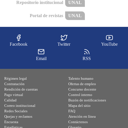
Repositorio institucional
UNAL
Portal de revistas
UNAL
Facebook
Twitter
YouTube
Email
RSS
Régimen legal
Talento humano
Contratación
Ofertas de empleo
Rendición de cuentas
Concurso docente
Pago virtual
Control interno
Calidad
Buzón de notificaciones
Correo institucional
Mapa del sitio
Redes Sociales
FAQ
Quejas y reclamos
Atención en línea
Encuesta
Contáctenos
Estadísticas
Glosario