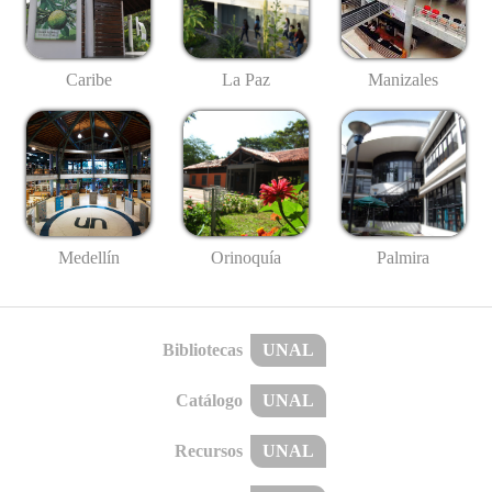
Caribe
La Paz
Manizales
Medellín
Palmira
Orinoquía
Bibliotecas
UNAL
Catálogo
UNAL
Recursos
UNAL