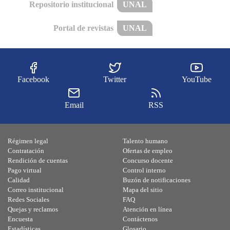
Repositorio institucional
UNAL
Portal de revistas
UNAL
Facebook
Twitter
YouTube
Email
RSS
Régimen legal
Talento humano
Contratación
Ofertas de empleo
Rendición de cuentas
Concurso docente
Pago virtual
Control interno
Calidad
Buzón de notificaciones
Correo institucional
Mapa del sitio
Redes Sociales
FAQ
Quejas y reclamos
Atención en línea
Encuesta
Contáctenos
Estadísticas
Glosario