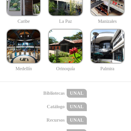
Caribe
La Paz
Manizales
Medellín
Palmira
Orinoquía
Bibliotecas
UNAL
Catálogo
UNAL
Recursos
UNAL