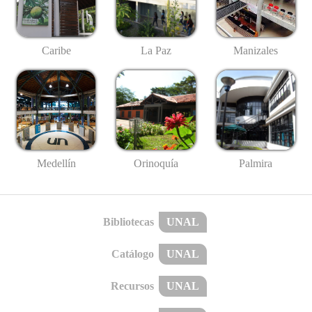
Caribe
La Paz
Manizales
Medellín
Palmira
Orinoquía
Bibliotecas
UNAL
Catálogo
UNAL
Recursos
UNAL