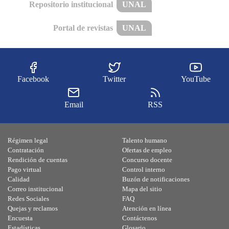
Repositorio institucional
UNAL
Portal de revistas
UNAL
Facebook
Twitter
YouTube
Email
RSS
Régimen legal
Talento humano
Contratación
Ofertas de empleo
Rendición de cuentas
Concurso docente
Pago virtual
Control interno
Calidad
Buzón de notificaciones
Correo institucional
Mapa del sitio
Redes Sociales
FAQ
Quejas y reclamos
Atención en línea
Encuesta
Contáctenos
Estadísticas
Glosario