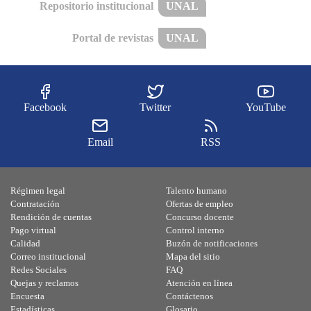
Repositorio institucional
UNAL
Portal de revistas
UNAL
Facebook
Twitter
YouTube
Email
RSS
Régimen legal
Talento humano
Contratación
Ofertas de empleo
Rendición de cuentas
Concurso docente
Pago virtual
Control interno
Calidad
Buzón de notificaciones
Correo institucional
Mapa del sitio
Redes Sociales
FAQ
Quejas y reclamos
Atención en línea
Encuesta
Contáctenos
Estadísticas
Glosario