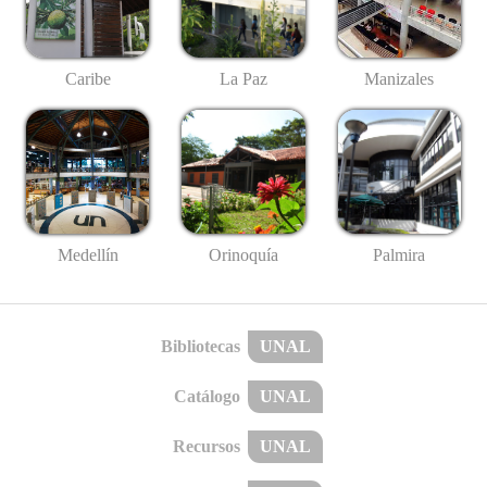
Caribe
La Paz
Manizales
Medellín
Palmira
Orinoquía
Bibliotecas
UNAL
Catálogo
UNAL
Recursos
UNAL